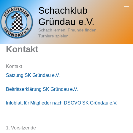
Zum
Schachklub
Inhalt
Gründau e.V.
springen
Schach lernen. Freunde finden.
Turniere spielen.
Kontakt
Kontakt
Satzung SK Gründau e.V.
Beitrittserklärung SK Gründau e.V.
Infoblatt für Mitglieder nach DSGVO SK Gründau e.V.
1. Vorsitzende